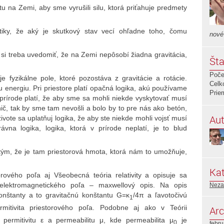
tu na Zemi, aby sme vyrušili silu, ktorá priťahuje predmety
iky, že aký je skutkový stav vecí ohľadne toho, čomu
nové
 si treba uvedomiť, že na Zemi nepôsobí žiadna gravitácia,
Šta
Poče
 je fyzikálne pole, ktoré pozostáva z gravitácie a rotácie.
Celk
u energiu. Pri priestore platí opačná logika, akú používame
Prie
 prírode platí, že aby sme sa mohli niekde vyskytovať musí
ič, tak by sme tam nevošli a bolo by to pre nás ako betón,
Aut
vote sa uplatňuj logika, že aby ste niekde mohli vojsť musí
vna logika, logika, ktorá v prírode neplatí, je to blud
 tým, že je tam priestorová hmota, ktorá nám to umožňuje,
Kat
orového poľa aj Všeobecná teória relativity a opisuje sa
elektromagnetického poľa – maxwellový opis. Na opis
Neza
onštanty a to gravitačnú konštantu G=ĸ
/4π a ľavotočivú
1
mitivita priestorového poľa. Podobne aj ako v Teórii
Arc
ermitivitu ε a permeabilitu μ, kde permeabilita μ
je
0
febr