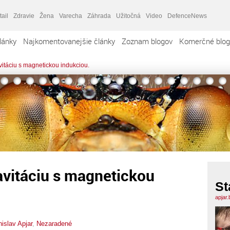
tail
Zdravie
Žena
Varecha
Záhrada
Užitočná
Video
DefenceNews
lánky
Najkomentovanejšie články
Zoznam blogov
Komerčné blog
vitáciu s magnetickou indukciou.
avitáciu s magnetickou
St
apjar
islav Apjar
,
Nezaradené