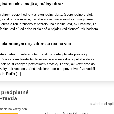
inárne čísla majú aj reálny obraz.
 okrem svojej hodnoty aj svoj reálny obraz (svoje reálne číslo),
 že ako to je možné, že také vôbec niečo existuje. Imaginárne
y obraz a ten je zhodný z pozíciou na číselnej osi, ak uvážime, že
 číselnej osi sú od seba vzdialené o nejakú vzdialenosť, tak hodnota
 nekonečným dojazdom sú reálna vec.
terku elektro auta a potom jazdiť po celej planéte prakticky
 Zdá sa vám takéto tvrdenie ako niečo nereálne a pritiahnuté za
o tak pri súčasných poznatkoch z fyziky. Lenže, ak vezmeme do
ziky, tak veci sa začnú javiť inak. Ide o supravodivosť vo vodiči
ch. Podľa [...]
 predplatné
Pravda
stiahnite si ap
ormácie na každý deň
sledujte naše sociálne siete