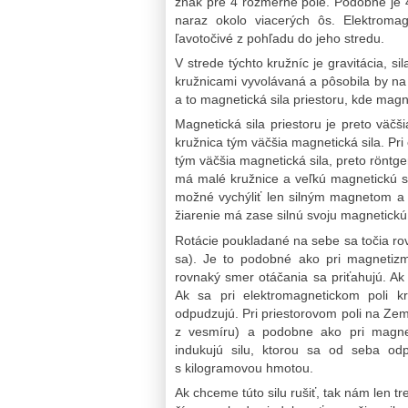
znak pre 4 rozmerné pole. Podobne je 4 
naraz okolo viacerých ôs. Elektromag
ľavotočivé z pohľadu do jeho stredu.
V strede týchto kružníc je gravitácia, si
kružnicami vyvolávaná a pôsobila by na Z
a to magnetická sila priestoru, kde magn
Magnetická sila priestoru je preto väčši
kružnica tým väčšia magnetická sila. Pr
tým väčšia magnetická sila, preto rönt
má malé kružnice a veľkú magnetickú sil
možné vychýliť len silným magnetom a 
žiarenie má zase silnú svoju magnetickú 
Rotácie poukladané na sebe sa točia ro
sa). Je to podobné ako pri magnetizm
rovnaký smer otáčania sa priťahujú. Ak 
Ak sa pri elektromagnetickom poli kr
odpudzujú. Pri priestorovom poli na Ze
z vesmíru) a podobne ako pri magne
indukujú silu, ktorou sa od seba o
s kilogramovou hmotou.
Ak chceme túto silu rušiť, tak nám len 