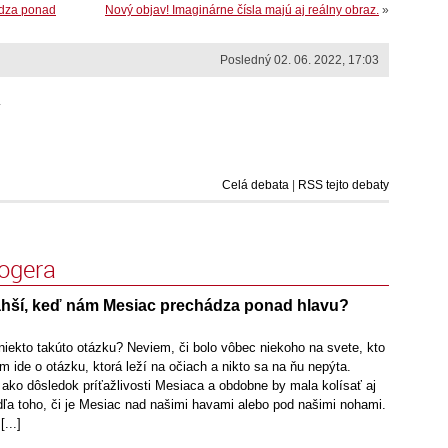
ádza ponad
Nový objav! Imaginárne čísla majú aj reálny obraz.
»
Posledný 02. 06. 2022, 17:03
.
Celá debata
|
RSS tejto debaty
logera
ahší, keď nám Mesiac prechádza ponad hlavu?
 niekto takúto otázku? Neviem, či bolo vôbec niekoho na svete, kto
om ide o otázku, ktorá leží na očiach a nikto sa na ňu nepýta.
 ako dôsledok príťažlivosti Mesiaca a obdobne by mala kolísať aj
dľa toho, či je Mesiac nad našimi havami alebo pod našimi nohami.
...]