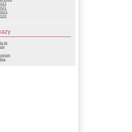
2022
2021
 2021
2020
kazy
da.sk
pty
rogram
téka