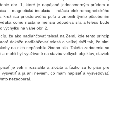
denie obr. 1, ktoré je napájané jednosmerným prúdom a
nicu – magnetickú indukciu – rotáciu elektromagnetického
na kružnicu priestorového poľa a zmenili týmto pôsobením
e vďaka čomu nastane menšia odpudivá sila a teleso bude
 výchylku na váhe obr. 2.
cíp, že ako nadľahčovať telesá na Zemi, kde tento princíp
ktoré dokáže nadľahčovať telesá o veľkej tiaži tak, že nimi
by na nich nepôsobila žiadna sila. Takéto zariadenia sa
i a mohli byť využívané na stavbu veľkých objektov, stavieb
písať je veľmi rozsiahla a zložitá a ťažko sa to píše pre
 vysvetliť a ja ani neviem, čo mám napísať a vysvetľovať,
týmto nezaoberal.