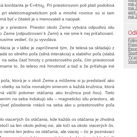
máj 
cká konštanta je Ꞓ=4πε
. Pri priestorovom poli platí podobná
0
máj 
 pri elektromagnetickom poli a mnohé rovnice sú si tam
apríl
máj 
má byť v čitateli je v menovateli a naopak.
a je v priestore. Priestor okolo Zeme vytvára odpudivú silu
Od
í do Zeme (odpudzovaní k Zemi) a nie sme k nej priťahovaní.
musíme vedieť, čo ju vyvoláva.
Fotky
Prav
ácia je v látke je zapríčinené tým, že telesá sa skladajú z
Rece
Šport
adá so silného poľa (silná interakcia) a slabého poľa (slabá
TV p
že na seba časť hmoty z priestorového poľa, čím priestorové
Vino
mame to, že teleso má hmotnosť a tiaž a že priťahuje iné
o poľa, ktorá je v okolí Zeme a môžeme si ju predstaviť ako
a všetky sa točia rovnakým smerom a každá kružnica, ktorá
má väčší polomer otáčania ako kružnica pod ňou). Tieto
ním na seba indukujú silu – magnetickú silu priestoru, ak
ať pôsobenie rotácii na seba ako u priestorového poľa
lo viacerých ôs otáčania, kde každá os otáčania je zhodná
etočí sa len okolo jednej osi, ale točí sa okolo viacerých ôs.
bo nemá len jednu os otáčania, ale viacej – čo je poznávací