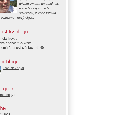
dávam známe poznanie do
nových vzájomných
súvislosti, z čoho vzniká
 poznanie - nový objav.
tistiky blogu
t článkov: 7
ová čítanosť: 27789x
merná čítanosť článkov: 3970x
or blogu
Stanislav Apjar
egórie
radené
(7)
hív
uár 2023