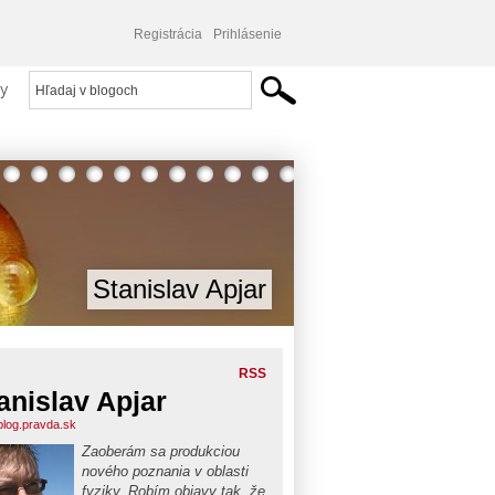
Registrácia
Prihlásenie
y
Stanislav Apjar
RSS
anislav Apjar
.blog.pravda.sk
Zaoberám sa produkciou
nového poznania v oblasti
fyziky. Robím objavy tak, že