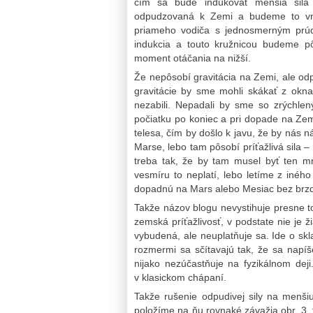
čím sa bude indukovať menšia sil
odpudzovaná k Zemi a budeme to vní
priameho vodiča s jednosmerným prúd
indukcia a touto kružnicou budeme pô
moment otáčania na nižší.
Že nepôsobí gravitácia na Zemi, ale odp
gravitácie by sme mohli skákať z o
nezabili. Nepadali by sme so zrýchle
počiatku po koniec a pri dopade na Zem 
telesa, čím by došlo k javu, že by nás n
Marse, lebo tam pôsobí príťažlivá sila – gr
treba tak, že by tam musel byť ten m
vesmíru to neplatí, lebo letíme z iného
dopadnú na Mars alebo Mesiac bez brzde
Takže názov blogu nevystihuje presne to
zemská príťažlivosť, v podstate nie je ž
vybudená, ale neuplatňuje sa. Ide o skla
rozmermi sa sčítavajú tak, že sa napí
nijako nezúčastňuje na fyzikálnom deji.
v klasickom chápaní.
Takže rušenie odpudivej sily na menš
položíme na ňu rovnaké závažia obr. 3, 