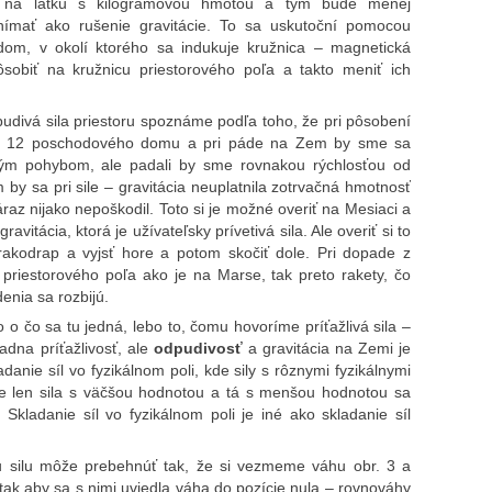
a na látku s kilogramovou hmotou a tým bude menej
mať ako rušenie gravitácie. To sa uskutoční pomocou
om, v okolí ktorého sa indukuje kružnica – magnetická
sobiť na kružnicu priestorového poľa a takto meniť ich
udivá sila priestoru spoznáme podľa toho, že pri pôsobení
kna 12 poschodového domu a pri páde na Zem by sme sa
ným pohybom, ale padali by sme rovnakou rýchlosťou od
by sa pri sile – gravitácia neuplatnila zotrvačná hmotnosť
áraz nijako nepoškodil. Toto si je možné overiť na Mesiaci a
avitácia, ktorá je užívateľsky prívetivá sila. Ale overiť si to
rakodrap a vyjsť hore a potom skočiť dole. Pri dopade z
 priestorového poľa ako je na Marse, tak preto rakety, čo
nia sa rozbijú.
 o čo sa tu jedná, lebo to, čomu hovoríme príťažlivá sila –
iadna príťažlivosť, ale
odpudivosť
a gravitácia na Zemi je
danie síl vo fyzikálnom poli, kde sily s rôznymi fyzikálnymi
še len sila s väčšou hodnotou a tá s menšou hodnotou sa
 Skladanie síl vo fyzikálnom poli je iné ako skladanie síl
iu silu môže prebehnúť tak, že si vezmeme váhu obr. 3 a
tak aby sa s nimi uviedla váha do pozície nula – rovnováhy