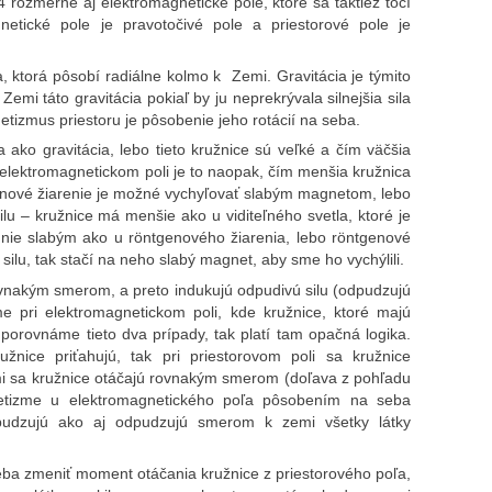
rozmerné aj elektromagnetické pole, ktoré sa taktiež točí
netické pole je pravotočivé pole a priestorové pole je
la, ktorá pôsobí radiálne kolmo k Zemi. Gravitácia je týmito
emi táto gravitácia pokiaľ by ju neprekrývala silnejšia sila
etizmus priestoru je pôsobenie jeho rotácií na seba.
a ako gravitácia, lebo tieto kružnice sú veľké a čím väčšia
i elektromagnetickom poli je to naopak, čím menšia kružnica
genové žiarenie je možné vychyľovať slabým magnetom, lebo
u – kružnice má menšie ako u viditeľného svetla, ktoré je
nie slabým ako u röntgenového žiarenia, lebo röntgenové
silu, tak stačí na neho slabý magnet, aby sme ho vychýlili.
vnakým smerom, a preto indukujú odpudivú silu (odpudzujú
e pri elektromagnetickom poli, kde kružnice, ktoré majú
porovnáme tieto dva prípady, tak platí tam opačná logika.
užnice priťahujú, tak pri priestorovom poli sa kružnice
mi sa kružnice otáčajú rovnakým smerom (doľava z pohľadu
tizme u elektromagnetického poľa pôsobením na seba
dpudzujú ako aj odpudzujú smerom k zemi všetky látky
treba zmeniť moment otáčania kružnice z priestorového poľa,