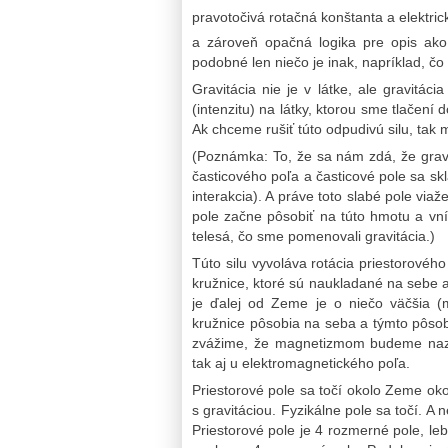
pravotočivá rotačná konštanta a elektri
a zároveň opačná logika pre opis ako
podobné len niečo je inak, napríklad, čo 
Gravitácia nie je v látke, ale gravitáci
(intenzitu) na látky, ktorou sme tlačen
Ak chceme rušiť túto odpudivú silu, tak 
(Poznámka: To, že sa nám zdá, že gravit
časticového poľa a časticové pole sa skl
interakcia). A práve toto slabé pole via
pole začne pôsobiť na túto hmotu a vní
telesá, čo sme pomenovali gravitácia.)
Túto silu vyvoláva rotácia priestorovéh
kružnice, ktoré sú naukladané na sebe 
je ďalej od Zeme je o niečo väčšia (
kružnice pôsobia na seba a týmto pôsobe
zvážime, že magnetizmom budeme nazýv
tak aj u elektromagnetického poľa.
Priestorové pole sa točí okolo Zeme oko
s gravitáciou. Fyzikálne pole sa točí. A n
Priestorové pole je 4 rozmerné pole, le