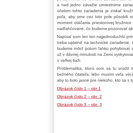
a nad jedno závažie umiestnime zaria
účelom tohto zariadenia je získať kruž
poľa, aby sme cez toto pole pôsobili 
moment otáčania priestorovej kružnic
nadľahčované, čo budeme pozorovať ako
Napísal som len ten najjednoduchší prin
treba uplatniť na technické zariadenie, 
budeme môcť potom ľahko pohybovať ako
už v dávnej minulosti na Zemi vyskytoval
o veľkej tiaži.
Problematika, ktorú som sa tu snažil o
bežného čitateľa, lebo musím veľa vecí
aby to bolo jasné pre niekoho, kto sa s 
Obrázok číslo 1 – obr.1
Obrázok číslo 2 – obr. 2
Obrázok číslo 3 – obr. 3