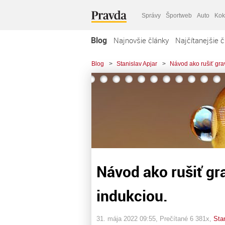
Správy
Športweb
Auto
Kok
Blog
Najnovšie články
Najčítanejšie č
Blog
>
Stanislav Apjar
>
Návod ako rušiť gra
Návod ako rušiť gr
indukciou.
31. mája 2022 09:55
, Prečítané 6 381x,
Stan