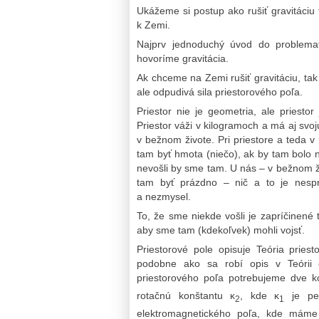
Ukážeme si postup ako rušiť gravitáciu 
k Zemi.
Najprv jednoduchý úvod do problemat
hovoríme gravitácia.
Ak chceme na Zemi rušiť gravitáciu, tak
ale odpudivá sila priestorového poľa.
Priestor nie je geometria, ale priestor
Priestor váži v kilogramoch a má aj svoj
v bežnom živote. Pri priestore a teda v
tam byť hmota (niečo), ak by tam bolo n
nevošli by sme tam. U nás – v bežnom ži
tam byť prázdno – nič a to je nesprá
a nezmysel.
To, že sme niekde vošli je zapríčinené
aby sme tam (kdekoľvek) mohli vojsť.
Priestorové pole opisuje Teória priest
podobne ako sa robí opis v Teórii 
priestorového poľa potrebujeme dve k
rotačnú konštantu ĸ
, kde ĸ
je per
2
1
elektromagnetického poľa, kde máme p