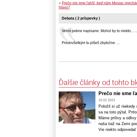
«
Prečo nie sme ľahší, keď nám Mesiac prech
hlavu?
Debata ( 2 príspevky )
Velmi pekne napisane. Mohol by to niekto... ..
Predovšetkým tu píšeš zbytočne. ...
Ďalšie články od tohto b
Prečo nie sme ľ
16.02.2023
Položil si už niekedy
sa na toto pýtal. Prit
Máme prílivy a odlivy
naša tiaž na Zemi po
Vie niekto odpovedať [