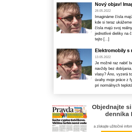
Nový objav! Imag
28.05.2022
Imaginárne čísla majú
kde si teraz ukážeme,
čísla majú svoj reáln
jednotlivé dieliky na
tejto [...]
Elektromobily s
13.05.2022
Je možné raz nabiť ba
navždy bez dobíjania.
vlasy? Áno, vyzerá t
úvahy moje práce z fy
pri normálnych teplotá
Objednajte si
denníka 
a získajte užitočné inf